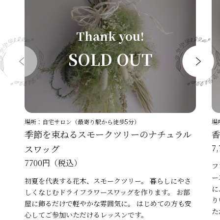
Thank you!
SOLD OUT
場所：自宅サロン（最寄り駅から徒歩5分）
場
季節を束ねるスモークツリーのナチュラル
スワッグ
7
7700円（税込）
フ
ー
初夏を代表する花木、スモークツリー。 暮らしにやさ
に
しくなじむドライフラワースワッグを作ります。 お部
り
屋に飾るだけで軽やかな雰囲気に。 はじめての方も安
た
心してご参加いただけるレッスンです。