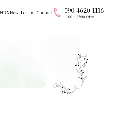
090-4620-1116
ANUN
News
Lessons
Contact
11:00 〜 17:00
不定休