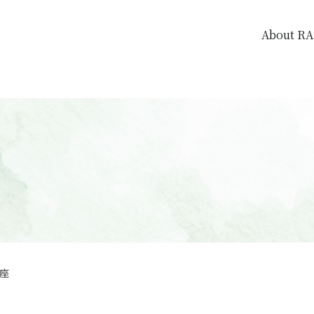
About R
座