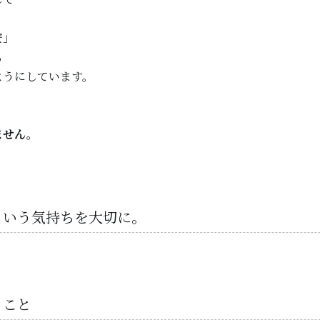
安」
も
ようにしています。
ません。
という気持ちを大切に。
ること