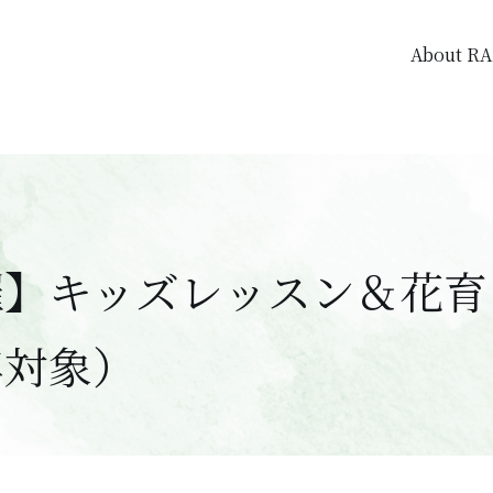
About R
催】キッズレッスン＆花育
年対象）