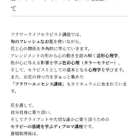
て
フラワーライフセラピスト講座では、
旬のフレッシュなお花
を使いながら、
花と心の関係を多角的に学んでいきます。
アレンジメントの形から心の動きを読み解く
造形心理学
、
色が心に与える影響を学ぶ
色彩心理（カラーセラピー）
、
そして、セラピストとしての基本となる
心理学
を学びます。
また、お花の持つ力をぎゅっと集めた
「フラワーエッセンス講座」
もカリキュラムに含まれていま
す。
花を通して、
自分自身に寄り添い、
そしてクライアントや大切な誰かに寄り添うための
セラピーの基礎を学ぶディプロマ講座
です。
資格取得後は、