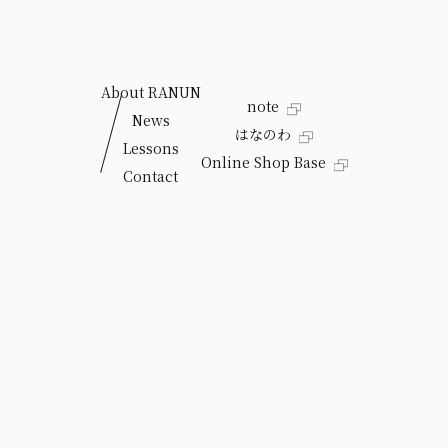
About RANUN
note
News
はなのわ
Lessons
Online Shop Base
Contact