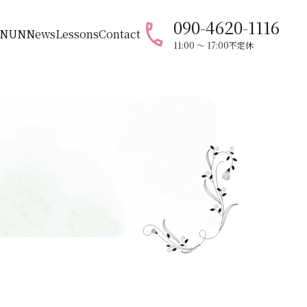
090-4620-1116
ANUN
News
Lessons
Contact
11:00 〜 17:00
不定休