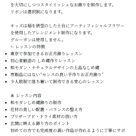
を大切にしつつスタイリッシュなお飾りを制作します。
リボンは選択制になります。
キッズは稲を俵型のした土台にアーティフィシャルフラワー
を使用したアレンジメント制作になります。
グルーガンは使用しません。
✨ レッスンの特徴
東京で参加できるお正月飾りレッスン
初心者歓迎の しめ縄作りレッスン
和モダン・ナチュラルデザインの上品なしめ縄
市販品にはない“センスの良い手作りお正月飾り”
少人数制で落ち着いて制作できる安心のレッスン
🎍 レッスン内容
和モダンしめ縄飾りの制作
花材の美しい配置・バランスの整え方
プリザーブド・ドライ素材の扱い方
玄関に映える飾り方のポイント
初めての方でも完成度の高い作品が作れるように丁寧にサポ