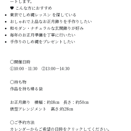
ートします。
🧡
こんな方におすすめ
東京でしめ縄レッスン を探している
おしゃれで上品なお正月飾りを手作りしたい
和モダン・ナチュラルな玄関飾りが好み
毎年のお正月準備を丁寧に行いたい
手作りのしめ縄をプレゼントしたい
〇開催日時
①10:00‐11:30 ②13:00－14:30
〇持ち物
作品を持ち帰る袋
お正月飾り 横幅：約18㎝ 長さ：約50㎝
俵型アレンジメント 高さ:約28㎝
〇ご予約方法
カレンダーからご希望の日時をクリックしてください。